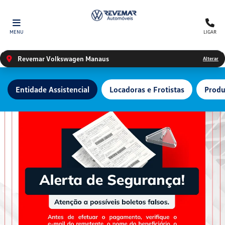
MENU
LIGAR
Revemar Volkswagen Manaus
Alterar
Entidade Assistencial
Locadoras e Frotistas
Produ