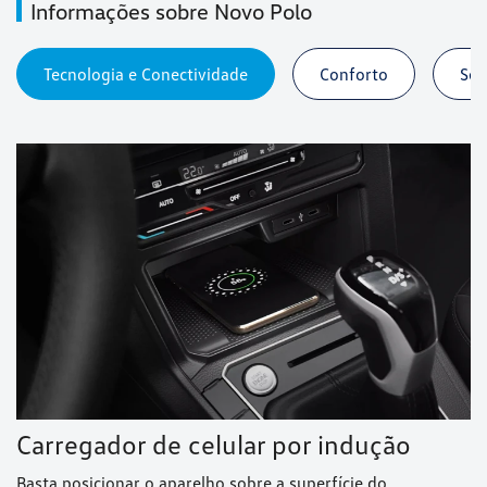
Informações sobre Novo Polo
Tecnologia e Conectividade
Conforto
Seg
Carregador de celular por indução
Basta posicionar o aparelho sobre a superfície do