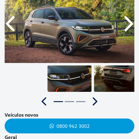
Anterior
Próx
Anterior
Próximo
Veículos novos
0800 942 3002
Geral