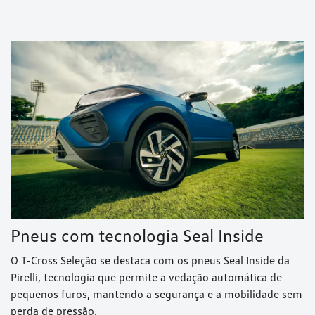
Anterior
Próximo
Telefone
0800 000 1664
Seminovos
(94) 99113-8803
WhatsApp
0800 000 1664