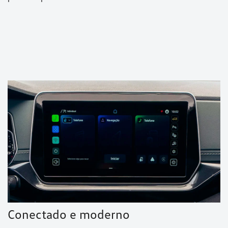
Agendamento
(94) 99135-1714
ESTOU INTERESSADO NESSA OFERTA
Para solicitar uma cotação, por favor, preencha o formulário abaixo
que entraremos em contato rapidamente.
Li e aceito a
Política de Privacidade
e concordo em receber
comunicações da concessionária.