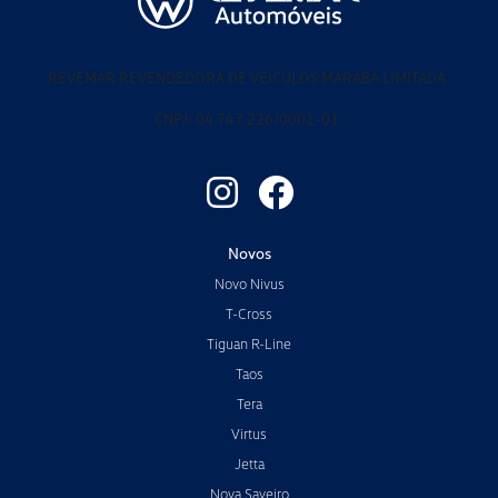
Prata Pyrit
Airbags (2 frontais, 2 laterais nos bancos dianteiros e 2 de
cortina)
Airbags dianteiros com desativação do passageiro (2) e
laterais para os ocupantes dianteiros (2)
Alerta sonoro e visual de não utilização dos cintos de
segurança dianteiros e traseiros
Alto falantes (4)
Antena no teto
+ Ver mais itens de série
FICHA TÉCNICA