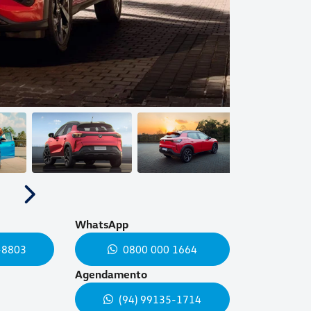
Próximo
WhatsApp
-8803
0800 000 1664
Agendamento
(94) 99135-1714