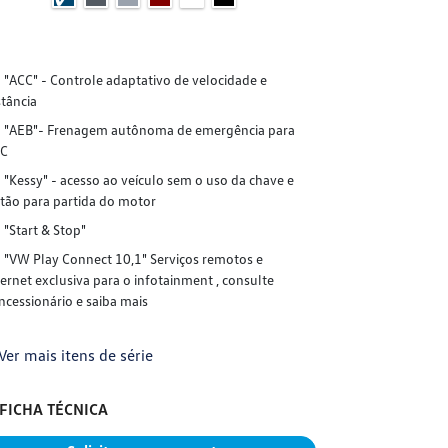
"ACC" - Controle adaptativo de velocidade e
"ACC" - Cont
stância
distância
"AEB"- Frenagem autônoma de emergência para
"AEB"- Fre
C
ACC
"Kessy" - acesso ao veículo sem o uso da chave e
"Kessy" - ac
tão para partida do motor
botão para par
"Start & Stop"
"Start & Sto
"VW Play Connect 10,1" Serviços remotos e
"VW Play Co
ternet exclusiva para o infotainment , consulte
internet exclus
ncessionário e saiba mais
concessionário 
Ver mais itens de série
+ Ver mais it
FICHA TÉCNICA
FICHA TÉC