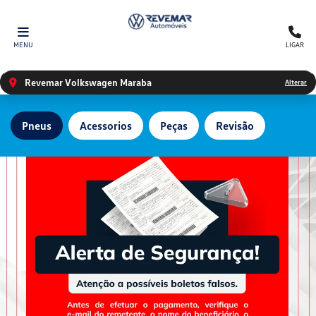
MENU
LIGAR
Revemar Volkswagen Maraba
Alterar
Pneus
Acessorios
Peças
Revisão