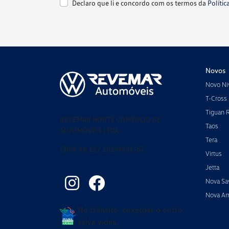
Declaro que li e concordo com os termos da
Polític
Novos
Novo Ni
T-Cross
Tiguan 
REVEMAR NORTE COMERCIO DE
Taos
AUTOMOVEIS LTDA
Tera
CNPJ: 46.127.182/0001-67
Virtus
Jetta
Nova Sa
Nova A
No trânsito, enxergar o outro
salva vidas.