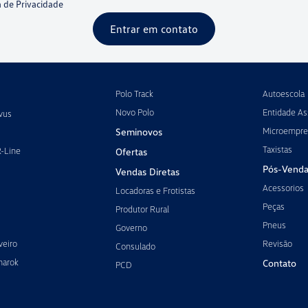
a de Privacidade
Entrar em contato
Polo Track
Autoescola
Novo Polo
Entidade Ass
vus
Microempre
Seminovos
Taxistas
R-Line
Ofertas
Pós-Venda
Vendas Diretas
Acessorios
Locadoras e Frotistas
Peças
Produtor Rural
Pneus
Governo
veiro
Revisão
Consulado
marok
Contato
PCD