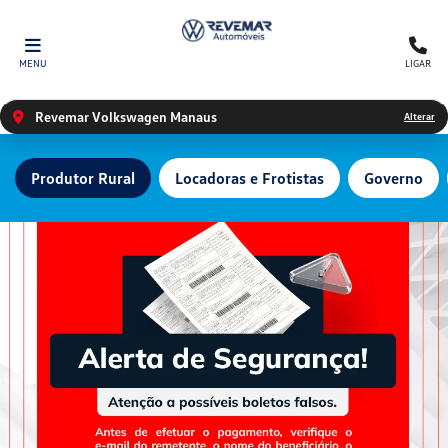
MENU
LIGAR
Revemar Volkswagen Manaus
Alterar
Produtor Rural
Locadoras e Frotistas
Governo