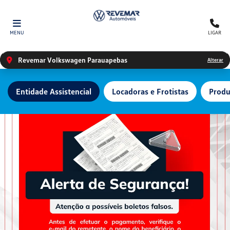
MENU
LIGAR
Revemar Volkswagen Parauapebas
Alterar
Entidade Assistencial
Locadoras e Frotistas
Produ