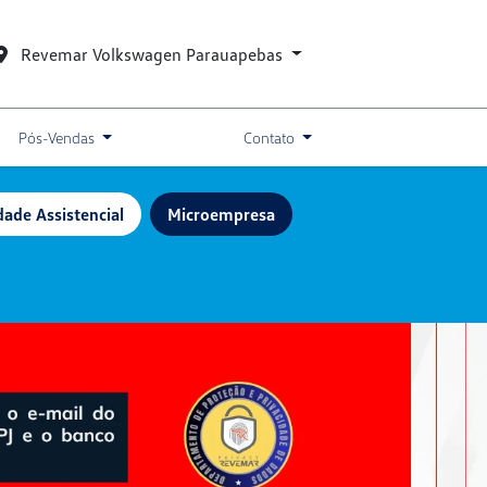
Revemar Volkswagen Parauapebas
Pós-Vendas
Contato
dade Assistencial
Microempresa