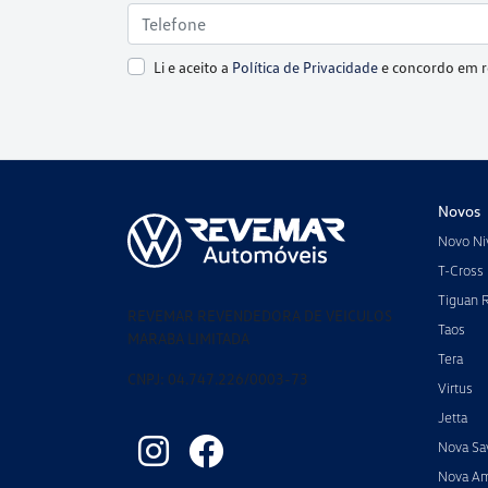
Li e aceito a
Política de Privacidade
e concordo em r
Novos
Novo Ni
T-Cross
Tiguan 
REVEMAR REVENDEDORA DE VEICULOS
Taos
MARABA LIMITADA
Tera
CNPJ: 04.747.226/0003-73
Virtus
Jetta
Nova Sa
Nova A