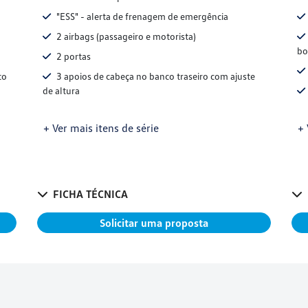
"ESS" - alerta de frenagem de emergência
2 airbags (passageiro e motorista)
bo
2 portas
to
3 apoios de cabeça no banco traseiro com ajuste
de altura
+ Ver mais itens de série
+ 
FICHA TÉCNICA
Solicitar uma proposta