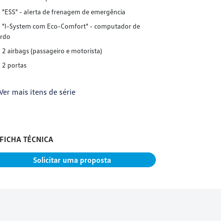
"ESS" - alerta de frenagem de emergência
"ESS" - ale
"I-System com Eco-Comfort" - computador de
"I-System c
rdo
bordo
2 airbags (passageiro e motorista)
"Keyless" -
remoto
2 portas
"RKA" - Indi
pneus
Ver mais itens de série
+ Ver mais it
FICHA TÉCNICA
FICHA TÉC
Solicitar uma proposta
S