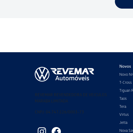
Novos
Novo Ni
T-Cross
Tiguan 
REVEMAR REVENDEDORA DE VEICULOS
Taos
MARABA LIMITADA
Tera
CNPJ: 04.747.226/0003-73
Virtus
Jetta
Nova Sa