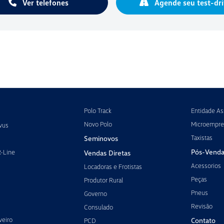
Ver telefones
Agende seu test-dri
Polo Track
Entidade Ass
Novo Polo
Microempre
vus
Taxistas
Seminovos
Pós-Venda
R-Line
Vendas Diretas
Acessorios
Locadoras e Frotistas
Peças
Produtor Rural
Pneus
Governo
Revisão
Consulado
veiro
Contato
PCD