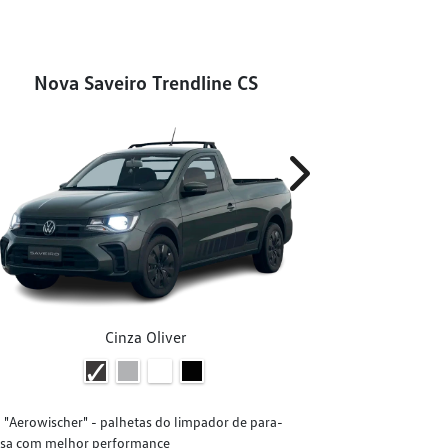
Nova Saveiro Trendline CS
Nova
Next
Cinza Oliver
"Aerowischer" - palhetas do limpador de para-
"Aerowische
isa com melhor performance
brisa com melh