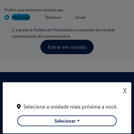
Prefiro que entre em contato por:
Whatsapp
Telefone
Email
Li e aceito a
Política de Privacidade
e concordo em receber
comunicações da concessionária.
Entrar em contato
X
Selecione a unidade mais próxima a você.
REVEMAR NORTE COMERCIO DE AUTOMOVEIS LTDA
Selecionar
CNPJ: 46.127.182/0001-67