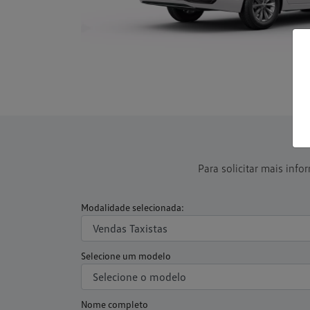
Para solicitar mais inf
Modalidade selecionada:
Selecione um modelo
Nome completo