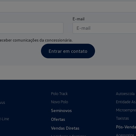
E-mail
eceber comunicações da concessionária.
Entrar em contato
Polo Track
Autoescola
Novo Polo
Entidade Ass
vus
Microempre
Seminovos
Taxistas
R-Line
Ofertas
Pós-Venda
Vendas Diretas
Acessorios