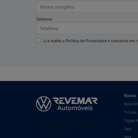
Telefone
Li e aceito a
Política de Privacidade
e concordo em r
Novos
Novo Ni
T-Cross
Tiguan 
REVEMAR NORTE COMERCIO DE
Taos
AUTOMOVEIS LTDA
Tera