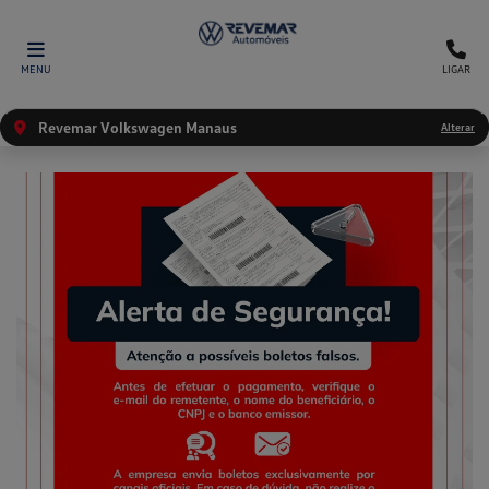
MENU
LIGAR
Revemar Volkswagen Manaus
Alterar