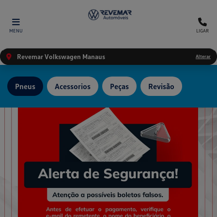
MENU
LIGAR
Revemar Volkswagen Manaus
Alterar
Pneus
Acessorios
Peças
Revisão