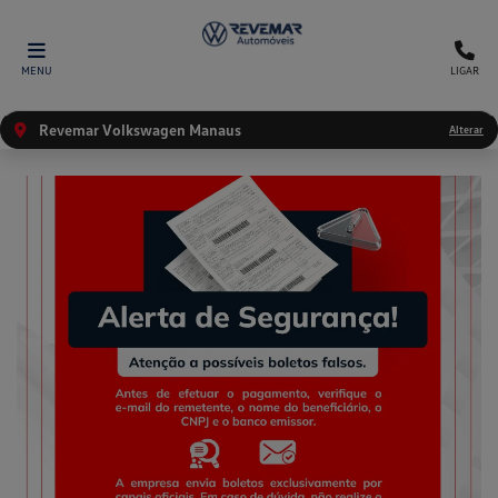
MENU
LIGAR
Revemar Volkswagen Manaus
Alterar