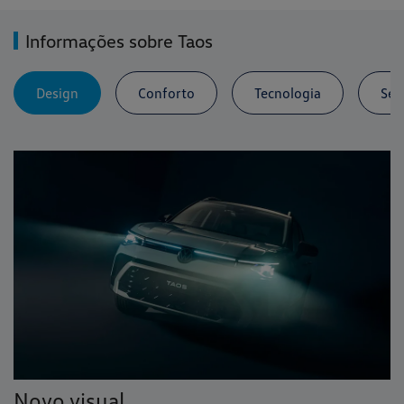
Informações sobre Taos
Design
Conforto
Tecnologia
Seg
Novo visual