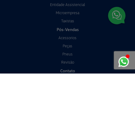
Entidade Assistencial
Microempresa
Taxistas
Pós-Vendas
Acessorios
Peças
Pneus
Revisão
Contato
Trabalhe Conosco
Política de Privacidade
Política de Cookies
Transparência
No trânsito, enxergar o outro salva vidas.