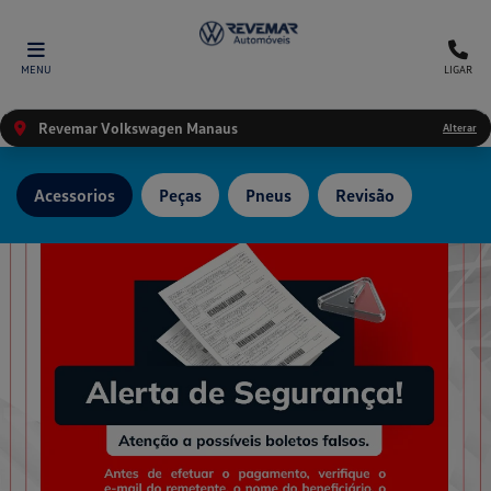
MENU
LIGAR
Revemar Volkswagen Manaus
Alterar
Acessorios
Peças
Pneus
Revisão