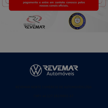
REVEMAR NORTE COMERCIO DE AUTOMOVEIS LTDA
CNPJ: 46.127.182/0001-67