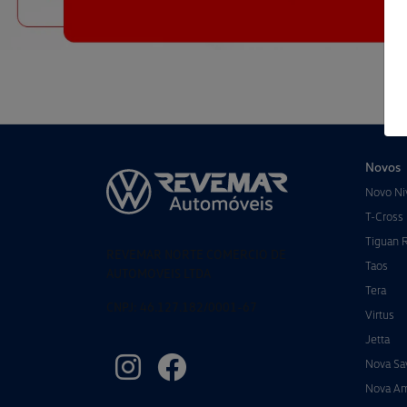
Novos
Novo Ni
T-Cross
Tiguan 
REVEMAR NORTE COMERCIO DE
Taos
AUTOMOVEIS LTDA
Tera
CNPJ: 46.127.182/0001-67
Virtus
Jetta
Nova Sa
Nova A