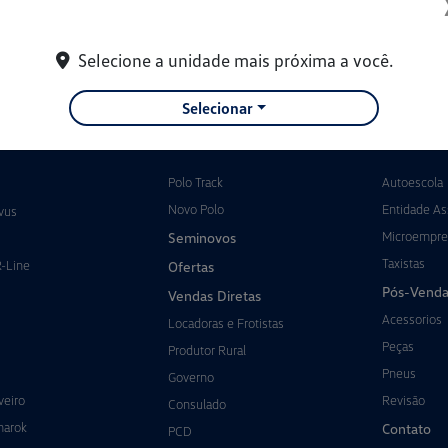
Selecione a unidade mais próxima a você.
Selecionar
Polo Track
Autoescola
Novo Polo
Entidade Ass
vus
Microempre
Seminovos
Taxistas
R-Line
Ofertas
Pós-Venda
Vendas Diretas
Acessorios
Locadoras e Frotistas
Peças
Produtor Rural
Pneus
Governo
veiro
Revisão
Consulado
marok
Contato
PCD