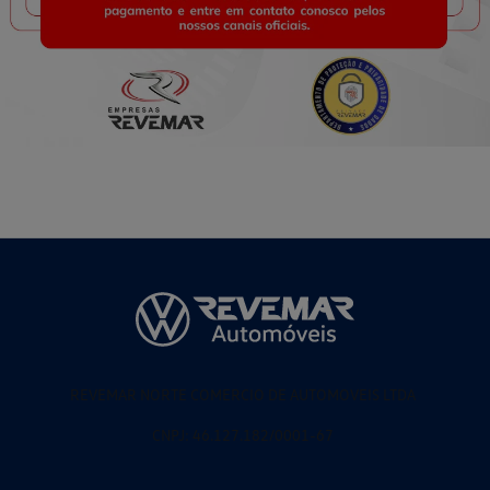
REVEMAR NORTE COMERCIO DE AUTOMOVEIS LTDA
CNPJ: 46.127.182/0001-67