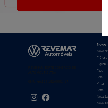
Novos
Novo Ni
T-Cross
Tiguan 
REVEMAR NORTE COMERCIO DE
Taos
AUTOMOVEIS LTDA
Tera
CNPJ: 46.127.182/0001-67
Virtus
Jetta
Nova Sa
Nova A