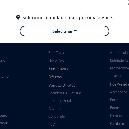
Selecione a unidade mais próxima a você.
Selecionar
Polo Track
Autoescola
Novo Polo
Entidade Ass
vus
Microempre
Seminovos
Taxistas
R-Line
Ofertas
Pós-Venda
Vendas Diretas
Acessorios
Locadoras e Frotistas
Peças
Produtor Rural
Pneus
Governo
veiro
Revisão
Consulado
marok
Contato
PCD