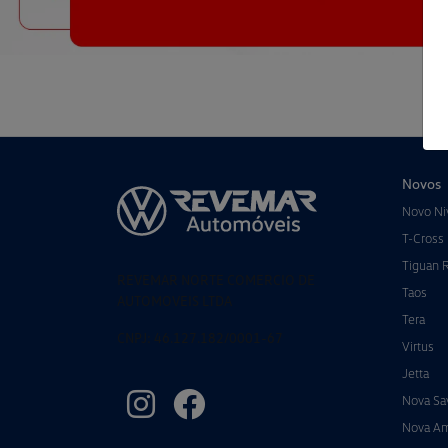
Novos
Novo Ni
T-Cross
Tiguan 
REVEMAR NORTE COMERCIO DE
Taos
AUTOMOVEIS LTDA
Tera
CNPJ: 46.127.182/0001-67
Virtus
Jetta
Nova Sa
Nova A