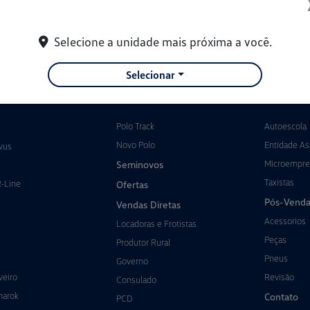
Selecione a unidade mais próxima a você.
Selecionar
Polo Track
Autoescola
Novo Polo
Entidade Ass
vus
Microempre
Seminovos
Taxistas
R-Line
Ofertas
Pós-Venda
Vendas Diretas
Acessorios
Locadoras e Frotistas
Peças
Produtor Rural
Pneus
Governo
veiro
Revisão
Consulado
marok
Contato
PCD