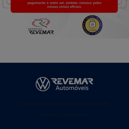
REVEMAR NORTE COMERCIO DE AUTOMOVEIS LTDA
CNPJ: 46.127.182/0001-67