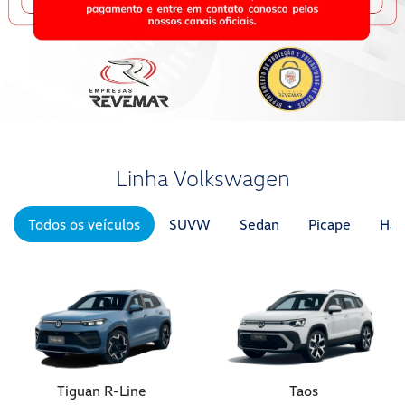
Linha Volkswagen
Todos os veículos
SUVW
Sedan
Picape
Hat
Tiguan R-Line
Taos