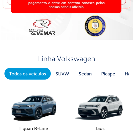
Linha Volkswagen
Todos os veículos
SUVW
Sedan
Picape
Hat
Tiguan R-Line
Taos