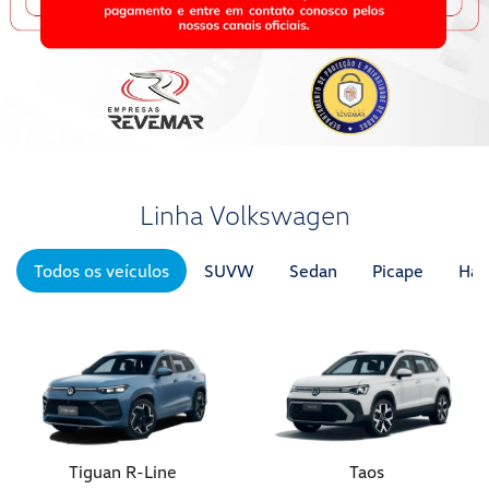
Linha Volkswagen
Todos os veículos
SUVW
Sedan
Picape
Hat
Tiguan R-Line
Taos